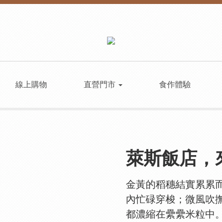
線上購物
直營門市
食作體驗
萊斯飯店，
金黃的稻穗結實累累
內忙碌穿梭；微風吹
都濃縮在纍纍米粒中