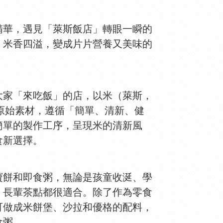
精華，遇見「萊斯飯店」轉眼一瞬的
，米香四溢，變成片片營養又美味的
大家「來吃飯」的店，以米（萊斯，
為原始素材，遵循「簡單、清新、健
簡單的製作工序，呈現米的清新風
食新選擇。
寶餅和即食粥，無論是孩童收涎、學
、長輩茶點都很適合。除了作為零食
可做成米餅堡、沙拉和優格的配料，
食粥。