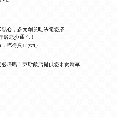
米點心，多元創意吃法隨您搭
分年齡老少通吃！
證，吃得真正安心
務必嚐嚐！萊斯飯店提供您米食新享