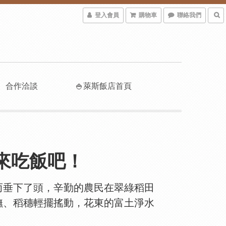
登入會員
購物車
聯絡我們
合作洽談
🍚萊斯飯店首頁
來吃飯吧！
而垂下了頭，辛勤的農民在翠綠稻田
撫、稻穗輕擺搖動，花東的富土淨水
。